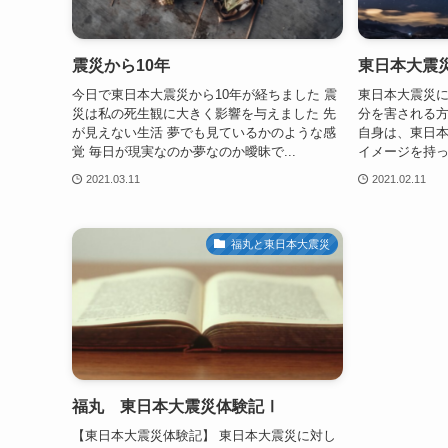
震災から10年
東日本大震
今日で東日本大震災から10年が経ちました 震
東日本大震災
災は私の死生観に大きく影響を与えました 先
分を害される方
が見えない生活 夢でも見ているかのような感
自身は、東日
覚 毎日が現実なのか夢なのか曖昧で...
イメージを持っ
2021.03.11
2021.02.11
福丸と東日本大震災
福丸 東日本大震災体験記Ⅰ
【東日本大震災体験記】 東日本大震災に対し