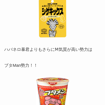
ハバネロ暴君よりもさらにⅯ気質が高い勢力は
ブタMan勢力！！